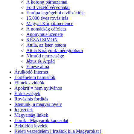
A korong párhuzamai
Föld vezető vérvonala!
Európa legrégebbi civilizációja
15.000 éves rovás irás
Magyar Kárpát-medence
A nomádság cáfolata
Anonymus üzenete
KÉZAI SIMON
Attila, az Isten ostora
Attila Királyunk méregpohara
Nimród nemzetsége
Jézus és Árpád
Emese álma
Árulkodó Internet
Történelem hamisítók
Filmek - videók
Apokrif = nem nyilvános
Érdekességek
Rovásírás fordítás
Istenünk, a magyar nyelv
Jegyzetek
Magyarság linkek
Török - Magyarok kapcsolat
Beküldött levelek
Keleti veszedelem ! Irtsátok ki a Magyarokat !