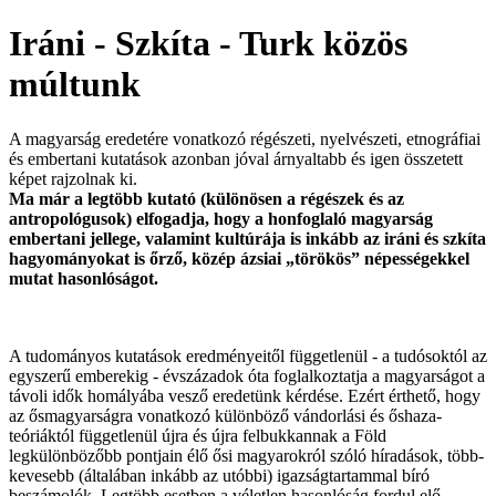
Iráni - Szkíta - Turk közös
múltunk
A magyarság eredetére vonatkozó régészeti, nyelvészeti, etnográfiai
és embertani kutatások azonban jóval árnyaltabb és igen összetett
képet rajzolnak ki.
Ma már a legtöbb kutató (különösen a régészek és az
antropológusok) elfogadja, hogy a honfoglaló magyarság
embertani jellege, valamint kultúrája is inkább az iráni és szkíta
hagyományokat is őrző, közép ázsiai „törökös” népességekkel
mutat hasonlóságot.
A tudományos kutatások eredményeitől függetlenül - a tudósoktól az
egyszerű emberekig - évszázadok óta foglalkoztatja a magyarságot a
távoli idők homályába vesző eredetünk kérdése. Ezért érthető, hogy
az ősmagyarságra vonatkozó különböző vándorlási és őshaza-
teóriáktól függetlenül újra és újra felbukkannak a Föld
legkülönbözőbb pontjain élő ősi magyarokról szóló híradások, több-
kevesebb (általában inkább az utóbbi) igazságtartammal bíró
beszámolók. Legtöbb esetben a véletlen hasonlóság fordul elő