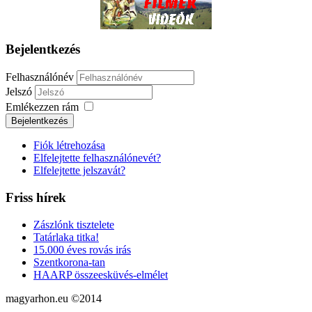
Bejelentkezés
Felhasználónév
Jelszó
Emlékezzen rám
Fiók létrehozása
Elfelejtette felhasználónevét?
Elfelejtette jelszavát?
Friss hírek
Zászlónk tisztelete
Tatárlaka titka!
15.000 éves rovás irás
Szentkorona-tan
HAARP összeesküvés-elmélet
magyarhon.eu ©2014