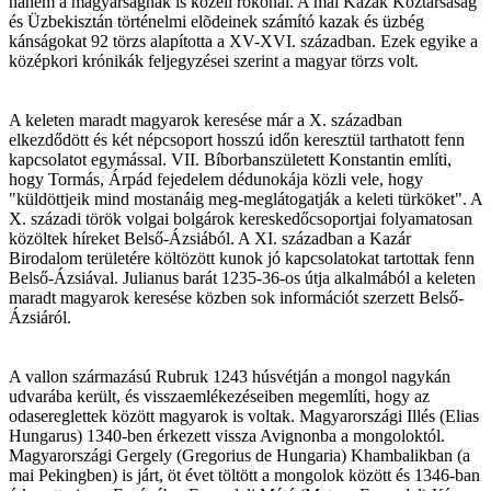
hanem a magyarságnak is közeli rokonai. A mai Kazak Köztársaság
és Üzbekisztán történelmi elõdeinek számító kazak és üzbég
kánságokat 92 törzs alapította a XV-XVI. században. Ezek egyike a
középkori krónikák feljegyzései szerint a magyar törzs volt.
A keleten maradt magyarok keresése már a X. században
elkezdődött és két népcsoport hosszú időn keresztül tarthatott fenn
kapcsolatot egymással. VII. Bíborbanszületett Konstantin említi,
hogy Tormás, Árpád fejedelem dédunokája közli vele, hogy
"küldöttjeik mind mostanáig meg-meglátogatják a keleti türköket". A
X. századi török volgai bolgárok kereskedőcsoportjai folyamatosan
közöltek híreket Belső-Ázsiából. A XI. században a Kazár
Birodalom területére költözött kunok jó kapcsolatokat tartottak fenn
Belső-Ázsiával. Julianus barát 1235-36-os útja alkalmából a keleten
maradt magyarok keresése közben sok információt szerzett Belső-
Ázsiáról.
A vallon származású Rubruk 1243 húsvétján a mongol nagykán
udvarába került, és visszaemlékezéseiben megemlíti, hogy az
odasereglettek között magyarok is voltak. Magyarországi Illés (Elias
Hungarus) 1340-ben érkezett vissza Avignonba a mongoloktól.
Magyarországi Gergely (Gregorius de Hungaria) Khambalikban (a
mai Pekingben) is járt, öt évet töltött a mongolok között és 1346-ban