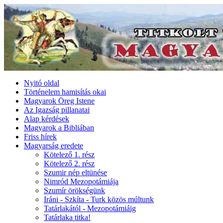
Nyitó oldal
Történelem hamisítás okai
Magyarok Öreg Istene
Az Igazság pillanatai
Alap kérdések
Magyarok a Bibliában
Friss hírek
Magyarság eredete
Kötelező 1. rész
Kötelező 2. rész
Szumir nép eltünése
Nimród Mezopotámiája
Szumír örökségünk
Iráni - Szkíta - Turk közös múltunk
Tatárlakától - Mezopotámiáig
Tatárlaka titka!