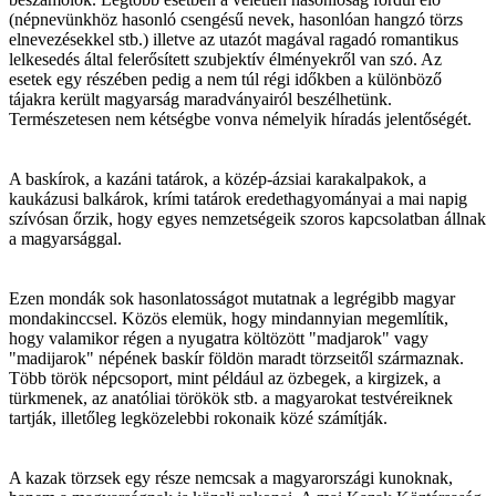
(népnevünkhöz hasonló csengésű nevek, hasonlóan hangzó törzs
elnevezésekkel stb.) illetve az utazót magával ragadó romantikus
lelkesedés által felerősített szubjektív élményekről van szó. Az
esetek egy részében pedig a nem túl régi időkben a különböző
tájakra került magyarság maradványairól beszélhetünk.
Természetesen nem kétségbe vonva némelyik híradás jelentőségét.
A baskírok, a kazáni tatárok, a közép-ázsiai karakalpakok, a
kaukázusi balkárok, krími tatárok eredethagyományai a mai napig
szívósan őrzik, hogy egyes nemzetségeik szoros kapcsolatban állnak
a magyarsággal.
Ezen mondák sok hasonlatosságot mutatnak a legrégibb magyar
mondakinccsel. Közös elemük, hogy mindannyian megemlítik,
hogy valamikor régen a nyugatra költözött "madjarok" vagy
"madijarok" népének baskír földön maradt törzseitől származnak.
Több török népcsoport, mint például az özbegek, a kirgizek, a
türkmenek, az anatóliai törökök stb. a magyarokat testvéreiknek
tartják, illetőleg legközelebbi rokonaik közé számítják.
A kazak törzsek egy része nemcsak a magyarországi kunoknak,