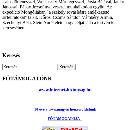
Lajos történésszel, Wosinszky Mór régésszel, Pósta Bélával, Jankó
Jánossal, Pápay József nyelvésszel munkálkodott együtt. Az
expedíció Mongóliában "a székely rovásírásra emlékeztető
sírfeliratokat" talált. Kőrösi Csoma Sándor, Vámbéry Ármin,
Széchenyi Béla, Stein Aurél élete nagy célját látta a testvérek
keresésében.
Keresés
FŐTÁMOGATÓNK
www.internet-biztonsag.hu
10 éve a
www.magyarhon.eu
oldalunk
FŐTÁMOGATÓJA !