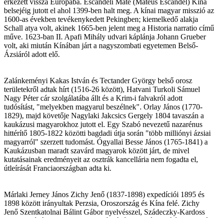
érkezett vissza Európába. Escandeli Máté (Mateus Escandel) Kína
belsejéig jutott el ahol 1399-ben halt meg. A kínai magyar misszió az
1600-as években tevékenykedett Pekingben; kiemelkedő alakja
Schall atya volt, akinek 1665-ben jelent meg a Historia narratio című
műve. 1623-ban II. Apafi Mihály udvari káplánja Johann Grueber
volt, aki miután Kínában járt a nagyszombati egyetemen Belső-
Ázsiáról adott elő.
Zalánkeményi Kakas István és Tectander György belső orosz
területekről adtak hírt (1516-26 között), Hatvani Turkoli Sámuel
Nagy Péter cár szolgálatába állt és a Krim-i falvakról adott
tudósítást, "melyekben magyarul beszélnek". Orlay János (1770-
1829), majd követője Nagylaki Jakcsics Gergely 1804 tavaszán a
kaukázusi magyarokhoz jutott el. Egy Szabó nevezetű nazarénus
hittérítő 1805-1822 közötti bagdadi útja során "több milliónyi ázsiai
magyarról" szerzett tudomást. Ógyallai Besse János (1765-1841) a
Kaukázusban maradt szavárd magyarok között járt, de mivel
kutatásainak eredményeit az osztrák kancellária nem fogadta el,
útleírását Franciaországban adta ki.
Márlaki Jerney János Zichy Jenő (1837-1898) expedíciói 1895 és
1898 között irányultak Perzsia, Oroszország és Kína felé. Zichy
Jenő Szentkatolnai Bálint Gábor nyelvésszel, Szádeczky-Kardoss